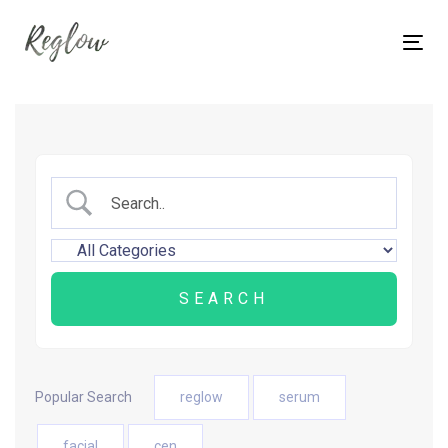
Skip
Skip
links
to
Tog
content
nav
Popular Search
reglow
serum
facial
cen