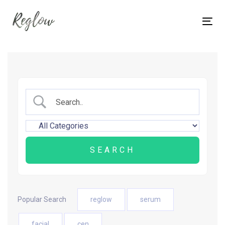
Skip
Skip
links
to
Tog
content
nav
Popular Search
reglow
serum
facial
cen