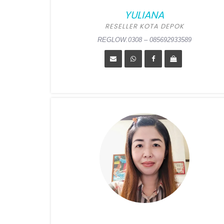
YULIANA
RESELLER KOTA DEPOK
REGLOW.0308 – 085692933589