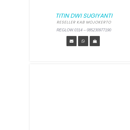
TITIN DWI SUGIYANTI
RESELLER KAB MOJOKERTO
REGLOW.0314 – 085230977190