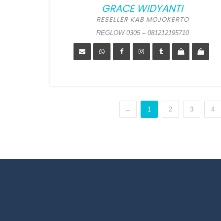
GRACE WIDYANTI
RESELLER KAB MOJOKERTO
REGLOW.0305 – 081212195710
←
1
2
3
4