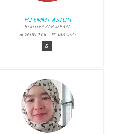
HJ EMMY ASTUTI
RESELLER KAB JEPARA
REGLOW.0315 – 081326479726
gen
RT 012 RW 000, Gunung Tabur, Berau
07 RW 2, Welahan, Jepara
ell)