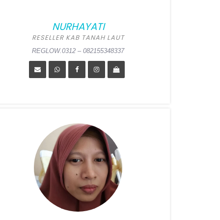
NURHAYATI
RESELLER KAB TANAH LAUT
REGLOW.0312 – 082155348337
laihari, Tanah Laut