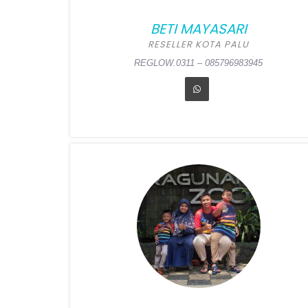
BETI MAYASARI
RESELLER KOTA PALU
REGLOW.0311 – 085796983945