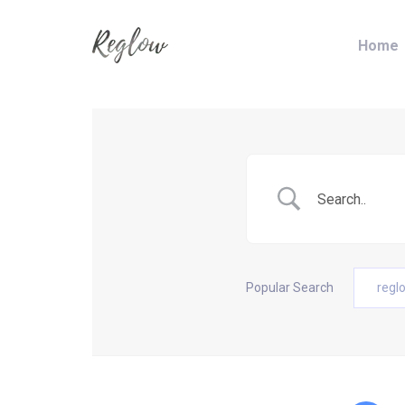
Skip
Skip
links
to
Home
content
Popular Search
regl