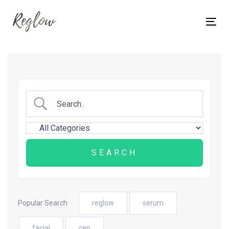
Skip
Skip
links
to
Tog
content
nav
Popular Search
reglow
serum
facial
cen