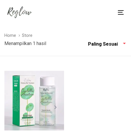
Skip
Skip
links
to
Tog
content
nav
Home
Store
Menampilkan 1 hasil
Paling Sesuai