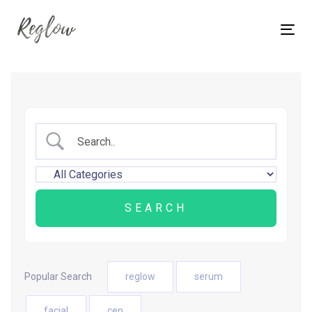
Skip
Skip
links
to
Tog
content
nav
Popular Search
reglow
serum
facial
cen