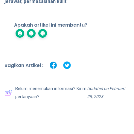
jerawat
,
permasalahan kulit
Apakah artikel ini membantu?
Bagikan Artikel :
Belum menemukan informasi? Kirim
Updated on Februari
pertanyaan?
28, 2023