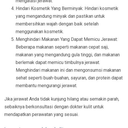
mengatasi jerawat.
Hindari Kosmetik Yang Berminyak: Hindari kosmetik
yang mengandung minyak dan pastikan untuk
membersihkan wajah dengan baik setelah
menggunakan kosmetik.
Menghindari Makanan Yang Dapat Memicu Jerawat:
Beberapa makanan seperti makanan cepat saji,
makanan yang mengandung gula tinggi, dan makanan
berlemak dapat memicu timbulnya jerawat.
Menghindari makanan ini dan mengonsumsi makanan
sehat seperti buah-buahan, sayuran, dan protein dapat
membantu mengurangi jerawat.
Jika jerawat Anda tidak kunjung hilang atau semakin parah,
sebaiknya berkonsultasi dengan dokter kulit untuk
mendapatkan perawatan yang sesuai.