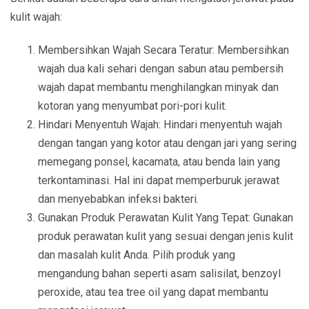
kulit wajah:
Membersihkan Wajah Secara Teratur: Membersihkan
wajah dua kali sehari dengan sabun atau pembersih
wajah dapat membantu menghilangkan minyak dan
kotoran yang menyumbat pori-pori kulit.
Hindari Menyentuh Wajah: Hindari menyentuh wajah
dengan tangan yang kotor atau dengan jari yang sering
memegang ponsel, kacamata, atau benda lain yang
terkontaminasi. Hal ini dapat memperburuk jerawat
dan menyebabkan infeksi bakteri.
Gunakan Produk Perawatan Kulit Yang Tepat: Gunakan
produk perawatan kulit yang sesuai dengan jenis kulit
dan masalah kulit Anda. Pilih produk yang
mengandung bahan seperti asam salisilat, benzoyl
peroxide, atau tea tree oil yang dapat membantu