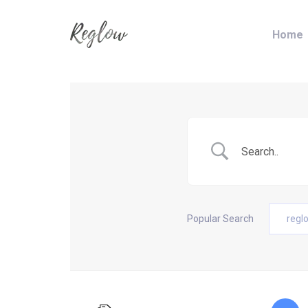
Skip
Skip
links
to
Home
content
Popular Search
regl