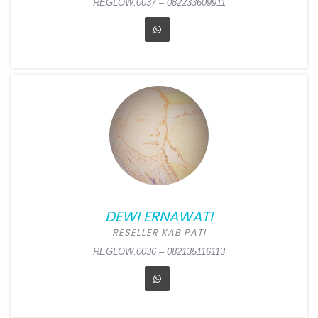
REGLOW.0037 – 082233609911
ENNY ISTANTI
Position:
Reseller Kota
Surabaya
Alamat:
Griya Pesona Asri
Jl. Medayu Pesona XV J30,
Medokan Ayu, Rungkut,
Surabaya
DEWI ERNAWATI
REGLOW.0037 – 082233609911
RESELLER KAB PATI
REGLOW.0036 – 082135116113