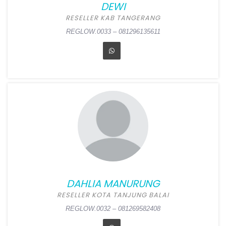
DEWI
REGLOW.0034 – 081377231011
RESELLER KAB TANGERANG
REGLOW.0033 – 081296135611
DEWI
Position:
Reseller Kab
Tangerang
Alamat:
Jl. Kurma 2 Blok E6
No 15 Perum Bumi Asri Kuta
Bumi, Pasar Kemis,
Tangerang
DAHLIA MANURUNG
REGLOW.0033 – 081296135611
RESELLER KOTA TANJUNG BALAI
REGLOW.0032 – 081269582408