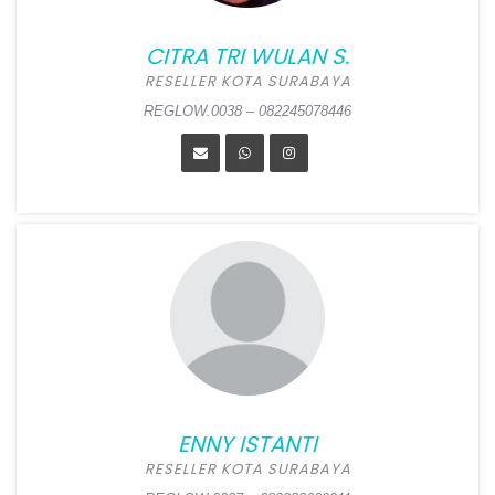
Kepulauan
CITRA TRI WULAN S.
REGLOW.0039 – 082330486335
RESELLER KOTA SURABAYA
REGLOW.0038 – 082245078446
CITRA TRI WULAN S.
Position:
Reseller Kota
Surabaya
Alamat:
Jl. Dupak Baru III
No 37, Jepara, Bubutan,
Surabaya
ENNY ISTANTI
REGLOW.0038 – 082245078446
RESELLER KOTA SURABAYA