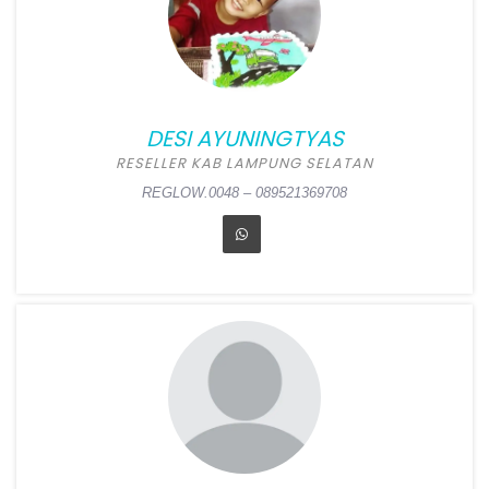
DESI AYUNINGTYAS
RESELLER KAB LAMPUNG SELATAN
REGLOW.0048 – 089521369708
DESI AYUNINGTYAS
Position:
Reseller Kab
Lampung Selatan
Alamat:
Dsn Cita Jaya Ds
Bangunan RT 01 RW 03
(Toko Mauza depan