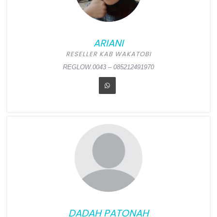
Alamat:
Jl. Bayangkara No
33, Kedunghalang, Bogor
Utara, Bogor
ARIANI
REGLOW.0044 – 085217000485
RESELLER KAB WAKATOBI
REGLOW.0043 – 085212491970
ARIANI
Position:
Reseller Kab
Wakatobi
Alamat:
Pasar Sentral
Usuku, Tongano Barat,
Tomia Timur, Wakatobi
DADAH PATONAH
REGLOW.0043 – 085212491970