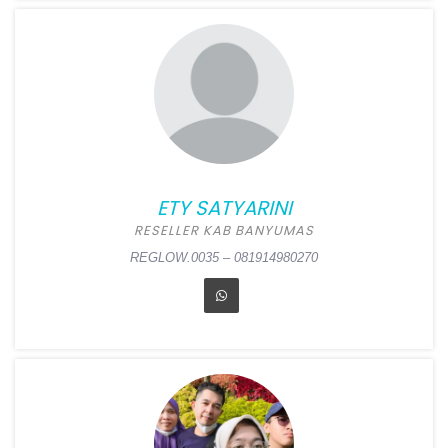
DEWI ERNAWATI
Position:
Reseller Kab Pati
Alamat:
Jl. Pati-Sukolilo
20KM RT 03 RW 02 depan
Ahass Cengkalsewu,
Sukolilo, Pati
ETY SATYARINI
REGLOW.0036 – 082135116113
RESELLER KAB BANYUMAS
REGLOW.0035 – 081914980270
ETY SATYARINI
Position:
Reseller Kab