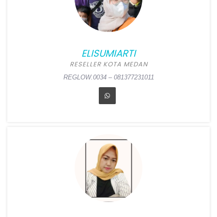
Banyumas
Alamat:
Jl. Jend Sudirman
Timur 374, Berkoh RT 3 RW
7, Purwokerto, Banyumas
ELISUMIARTI
REGLOW.0035 – 081914980270
RESELLER KOTA MEDAN
REGLOW.0034 – 081377231011
ELISUMIARTI
Position:
Reseller Kota
Medan
Alamat:
Toko ZM Diesel Jl.
Sidomulyo No 11, Pulo
Brayan Darat II, Medan
Timur, Medan