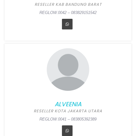
RESELLER KAB BANDUNG BARAT
REGLOW.0042 – 083829151542
DADAH PATONAH
Position:
Reseller Kab
Bandung Barat
Alamat:
Kp Cantrawayang
RT 02 RW 03, Karangsari,
Cipongkor, Bandung Barat
ALVEENIA
REGLOW.0042 – 083829151542
RESELLER KOTA JAKARTA UTARA
REGLOW.0041 – 083805392389