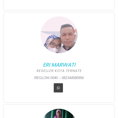
ALVEENIA
Position:
Reseller Kota
Jakarta Utara
Alamat:
Jl. Kalibaru Timur
V.C No 13 RT 12 RW 13, Kali
Baru, Cilincing, Jakarta
Utara
ERI MARWATI
REGLOW.0041 – 083805392389
RESELLER KOTA TERNATE
REGLOW.0040 – 082344580956
ERI MARWATI