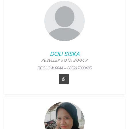
Position:
Reseller Kota
Semarang
Alamat:
Bukit Permata Puri,
Jl. Bukit Barisan C1 No 15A,
Bringin, Ngaliyan,
Semarang
DOLI SISKA
REGLOW.0045 – 085225697889
RESELLER KOTA BOGOR
REGLOW.0044 – 085217000485
DOLI SISKA
Position:
Reseller Kota
Bogor