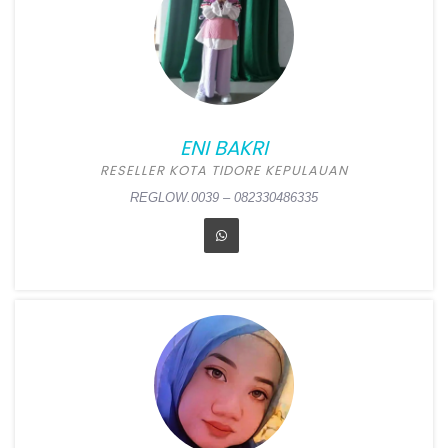
Position:
Reseller Kota
Ternate
Alamat:
Jl. Hasan Esa,
Takoma, Ternate Tengah,
Ternate
ENI BAKRI
REGLOW.0040 – 082344580956
RESELLER KOTA TIDORE KEPULAUAN
REGLOW.0039 – 082330486335
ENI BAKRI
Position:
Reseller Kota
Tidore Kepulauan
Alamat:
Garojou RT 02 RW
02, Oba Utara, Tidore