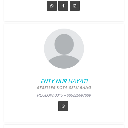
ELI TRININGSIH
Position:
Reseller Kab
Pekalongan
Alamat:
Gg 15 depan Bale
Desa Karanganyar, Tirto,
Pekalongan
ENTY NUR HAYATI
REGLOW.0046 – 085715117124
RESELLER KOTA SEMARANG
REGLOW.0045 – 085225697889
ENTY NUR HAYATI