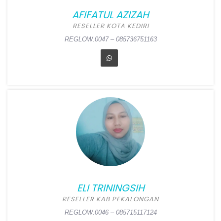
Masjid Nurul Iman Cita
Jaya), Palas, Lampung
AFIFATUL AZIZAH
Selatan
RESELLER KOTA KEDIRI
REGLOW.0047 – 085736751163
REGLOW.0048 – 089521369708
AFIFATUL AZIZAH
Position:
Reseller Kota
Kediri
Alamat:
Lingkungan Kresek
RT 01 RW 01, Tempurejo,
Pesantren, Kediri
ELI TRININGSIH
REGLOW.0047 – 085736751163
RESELLER KAB PEKALONGAN
REGLOW.0046 – 085715117124