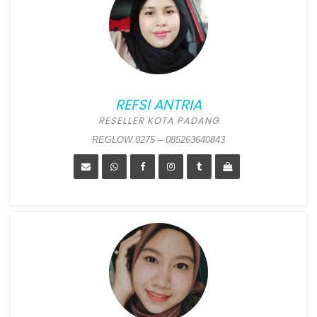
Position:
Reseller Kab
Pasuruan
Alamat:
Dsn Rekesan RT
004 RW 001, Patuguran,
Rejoso, Pasuruan
REFSI ANTRIA
REGLOW.0276 – 0881026902543
RESELLER KOTA PADANG
REGLOW.0275 – 085263640843
REFSI ANTRIA
Position:
Reseller Kota
Padang