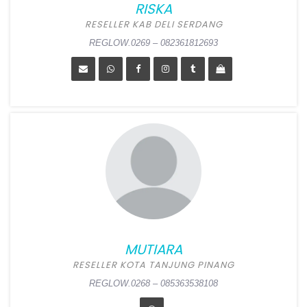
RISKA
REGLOW.0270 – 081389350800
RESELLER KAB DELI SERDANG
REGLOW.0269 – 082361812693
RISKA
Position:
Reseller Kab Deli
Serdang
Alamat:
Jl. Pelak Ds Sekip,
Lubuk Pakam, Deli
MUTIARA
Serdang
RESELLER KOTA TANJUNG PINANG
REGLOW.0269 – 082361812693
REGLOW.0268 – 085363538108