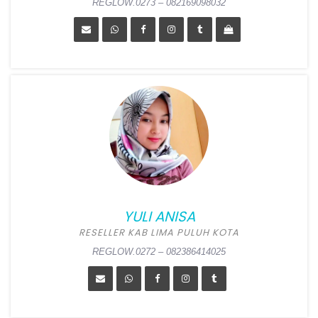
REGLOW.0273 – 082169098032
YUNI AMELINA
Position:
Reseller Kab
Bekasi
Alamat:
Jl. Taman Aster
Blok G1 No 50, Telaga Asih,
YULI ANISA
Cikarang Barat, Bekasi
RESELLER KAB LIMA PULUH KOTA
REGLOW.0273 – 082169098032
REGLOW.0272 – 082386414025