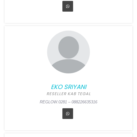
ERTI
Position:
Reseller Kab
Karawang
Alamat:
Perum Citra Kebun
Mas Blok D16 No 3-34,
Bengle, Majalaya,
Karawang
EKO SRIYANI
REGLOW.0282 – 083890708149
RESELLER KAB TEGAL
REGLOW.0281 – 088226635316
EKO SRIYANI