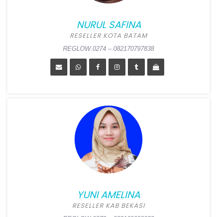
Alamat:
Perum Bunga Mas
Tahap III Blok A No 54,
NURUL SAFINA
Koto Panjang Ikua Koto,
Koto Tangah, Padang
RESELLER KOTA BATAM
REGLOW.0274 – 082170797838
REGLOW.0275 – 085263640843
NURUL SAFINA
Position:
Reseller Kota
Batam
Alamat:
Tiban Bukit Asri,
Sekupang, Batam
YUNI AMELINA
RESELLER KAB BEKASI
REGLOW.0274 – 082170797838