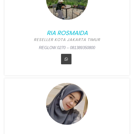
Tanjung Jabung Barat
Alamat:
Jl. Sukun Blok E,
Purwodadi, Tebing Tinggi,
Tanjung Jabung Barat
RIA ROSMAIDA
REGLOW.0271 – 085380826992
RESELLER KOTA JAKARTA TIMUR
REGLOW.0270 – 081389350800
RIA ROSMAIDA
Position:
Reseller Kota
Jakarta Timur
Alamat:
Jl. Taman Malaka
Barat V Blok E10 No 26,
Malaka Sari, Duren Sawit,
Jakarta Timur