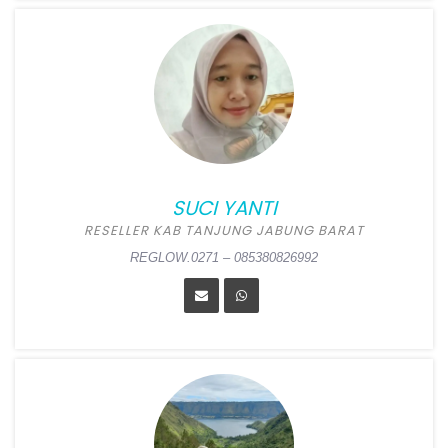
YULI ANISA
Position:
Reseller Kab Lima
Puluh Kota
Alamat:
Jorong Sialang,
Nagari Sungai Rimbang,
Suliki, Lima Puluh Kota
SUCI YANTI
REGLOW.0272 – 082386414025
RESELLER KAB TANJUNG JABUNG BARAT
REGLOW.0271 – 085380826992
SUCI YANTI
Position:
Reseller Kab