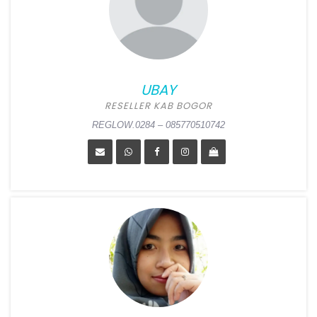
UBAY
RESELLER KAB BOGOR
REGLOW.0284 – 085770510742
UBAY
Position:
Reseller Kab
Bogor
Alamat:
Jl. Raya Ciapus RT
03 RW 11, Pasireurih,
Tamansari, Bogor