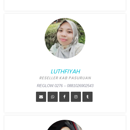
DWI WAHYUDI SE
Position:
Reseller Kab
Trenggalek
Alamat:
Dsn Pojok RT 12 RW
07 Ds Ngulankulon,
LUTHFIYAH
Pogalan, Trenggalek
RESELLER KAB PASURUAN
REGLOW.0277 – 082232856990
REGLOW.0276 – 0881026902543
LUTHFIYAH