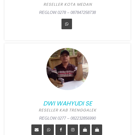
RESELLER KOTA MEDAN
REGLOW.0279 – 081348238985
REGLOW.0278 – 087847258738
AYU NARULITA
Position:
Reseller Kota
Medan
Alamat:
Jl. Rakyat Gg
Kadus No 300, Tanjung
Anom, Medan Tuntungan,
Medan
DWI WAHYUDI SE
REGLOW.0278 – 087847258738
RESELLER KAB TRENGGALEK
REGLOW.0277 – 082232856990