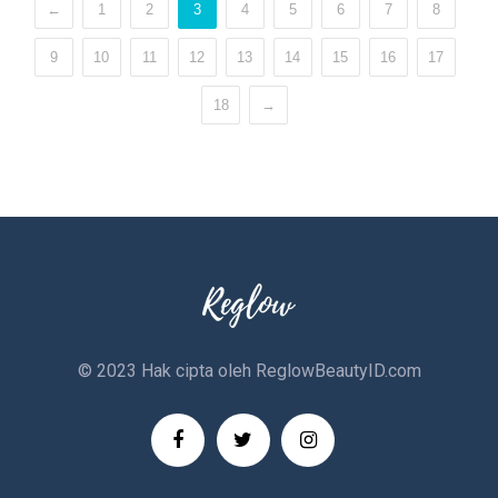
←
1
2
3
4
5
6
7
8
9
10
11
12
13
14
15
16
17
18
Position:
→
Reseller Kota
Pontianak
Alamat:
Jl. Kebangkitan
Nasional RT 05 RW 28, Batu
Layang, Pontianak Utara,
Pontianak
REGLOW.0267 – 089692152101
© 2023 Hak cipta oleh
ReglowBeautyID.com