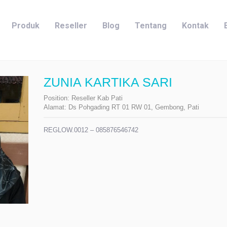
Produk
Reseller
Blog
Tentang
Kontak
ZUNIA KARTIKA SARI
Position:
Reseller Kab Pati
Alamat:
Ds Pohgading RT 01 RW 01, Gembong, Pati
REGLOW.0012 – 085876546742