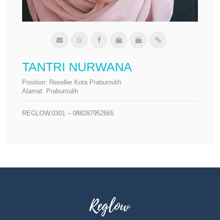
TANTRI NURWANA
Position:
Reseller Kota Prabumulih
Alamat:
Prabumulih
REGLOW.0301 – 088287952665