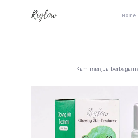
Skip
Skip
links
to
Home
content
Kami menjual berbagai ma