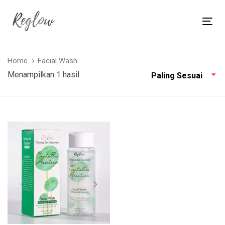
Skip
Skip
links
to
Tog
content
nav
Home
Facial Wash
Menampilkan 1 hasil
Paling Sesuai